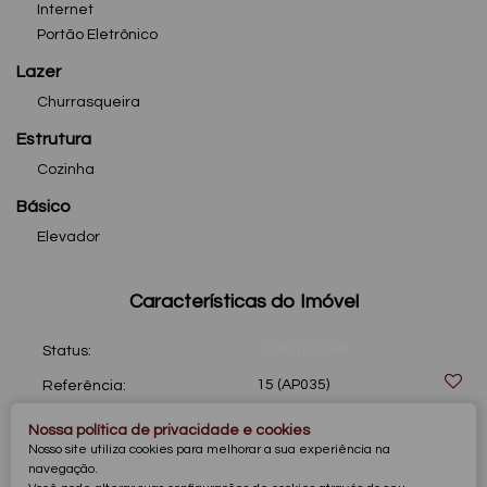
Internet
Portão Eletrônico
Lazer
Churrasqueira
Estrutura
Cozinha
Básico
Elevador
Características do Imóvel
FRENTE MAR
Status:
15
(AP035)
Referência:
Residencial
»
Apartamento
Tipo de Imóvel:
Nossa política de privacidade e cookies
Nosso site utiliza cookies para melhorar a sua experiência na
Pronto
Estágio do Imóvel:
navegação.