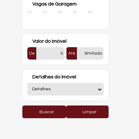
Vagas de Garagem
1+
2+
3+
4+
5+
Valor do Imóvel
De
Até
Detalhes do Imóvel
Detalhes
Buscar
Limpar