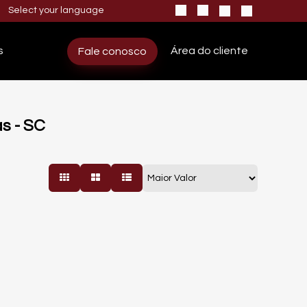
s
Área do cliente
Fale conosco
s - SC