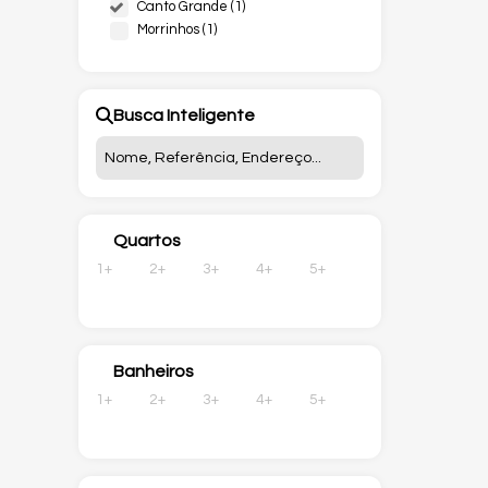
Canto Grande (1)
Sc728 
Morrinhos (1)
CEP
Grand
Busca Inteligente
38m²
Quartos
1+
2+
3+
4+
5+
Banheiros
1+
2+
3+
4+
5+