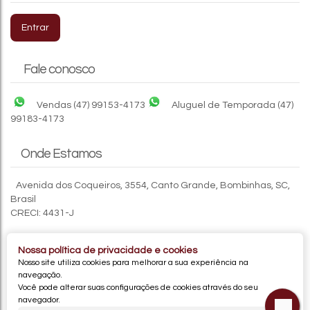
LA757 - OROVERDE | UM NOVO CONCEITO DE VIVER
EM BOMBINHAS
Entrar
CEP: 88215-000
,
Rua Lontra
,
José Amândio
,
Bombinhas
,
Santa Catarina
,
Brasil
Fale conosco
2
2
57m²
1
1
69m²
1
900m
57m²
Vendas
(47) 99153-4173
Aluguel de Temporada
(47)
99183-4173
Onde Estamos
Avenida dos Coqueiros
,
3554
,
Canto Grande
,
Bombinhas
,
SC
,
Brasil
CRECI: 4431-J
Nossa política de privacidade e cookies
Nosso site utiliza cookies para melhorar a sua experiência na
navegação.
Você pode alterar suas configurações de cookies através do seu
navegador.