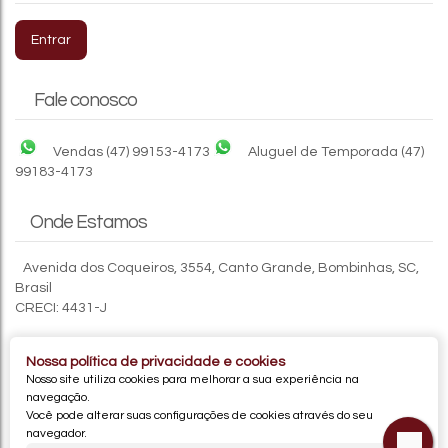
AP313 - APTO A POUCOS PASSOS DO MAR
Entrar
CEP: 88215-000
,
Rua Massaranduba
,
N°:
113
,
Canto
Grande
,
Bombinhas
,
Santa Catarina
,
Brasil
Fale conosco
2
2
1
1
1
50m
Vendas
(47) 99153-4173
Aluguel de Temporada
(47)
99183-4173
Onde Estamos
Avenida dos Coqueiros
,
3554
,
Canto Grande
,
Bombinhas
,
SC
,
Brasil
CRECI: 4431-J
Nossa política de privacidade e cookies
Nosso site utiliza cookies para melhorar a sua experiência na
navegação.
Você pode alterar suas configurações de cookies através do seu
navegador.