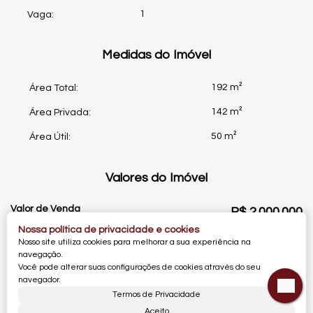
1
Vaga:
Medidas do Imóvel
192 m²
Área Total:
142 m²
Área Privada:
50 m²
Área Útil:
Valores do Imóvel
Valor de Venda
R$
2.000.000
Nossa política de privacidade e cookies
Nosso site utiliza cookies para melhorar a sua experiência na
Dúvidas? Nós ligamos!
navegação.
Você pode alterar suas configurações de cookies através do seu
navegador.
Termos de Privacidade
Mapa do Imóvel
Aceito