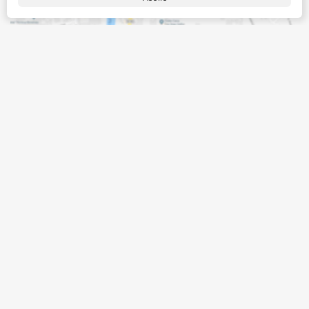
CEP: 88215-000
,
Rua Ipê Branco
,
N°:
426
,
Canto
Grande
,
Bombinhas
,
Santa Catarina
,
Brasil
Clique aqui para ver o
Mapa
Área do cliente