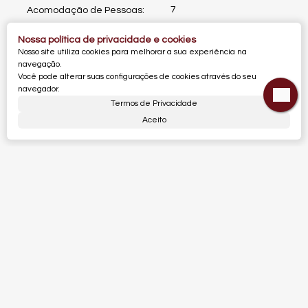
7
Acomodação de Pessoas:
Nossa política de privacidade e cookies
Valores do Imóvel
Nosso site utiliza cookies para melhorar a sua experiência na
navegação.
Você pode alterar suas configurações de cookies através do seu
Valor de Venda
R$
2.580.000
navegador.
Termos de Privacidade
Aceito
Dúvidas? Nós ligamos!
Mapa do Imóvel
Ágata
,
Mariscal
,
Bombinhas
,
Santa Catarina
,
Brasil
Clique aqui para ver o
Mapa