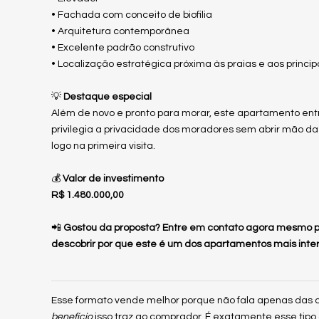
• Fachada com conceito de biofilia
• Arquitetura contemporânea
• Excelente padrão construtivo
• Localização estratégica próxima às praias e aos princip
💡
Destaque especial
Além de novo e pronto para morar, este apartamento entr
privilegia a privacidade dos moradores sem abrir mão da
logo na primeira visita.
💰
Valor de investimento
R$ 1.480.000,00
📲
Gostou da proposta? Entre em contato agora mesmo pa
descobrir por que este é um dos apartamentos mais inte
Esse formato vende melhor porque não fala apenas das ca
benefício
isso traz ao comprador. É exatamente esse tip