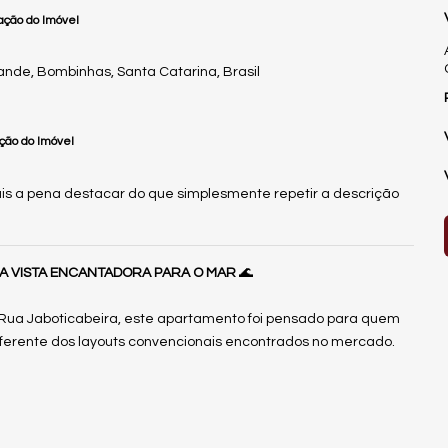
ação do Imóvel
ande
,
Bombinhas
,
Santa Catarina
,
Brasil
ção do Imóvel
mais a pena destacar do que simplesmente repetir a descrição
UMA VISTA ENCANTADORA PARA O MAR
🌊
 Rua Jaboticabeira, este apartamento foi pensado para quem
 diferente dos layouts convencionais encontrados no mercado.