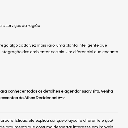
ais serviços da região
ega algo cada vez mais raro: uma planta inteligente que
 integração dos ambientes sociais. Um diferencial que encanta
ra conhecer todos os detalhes e agendar sua visita. Venha
ressantes do Athos Residence!
🔑✨
racterísticas; ele explica
por que
o layout é diferente e
qual
o de argumento que costuma despertar interesse em imóveis