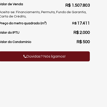
Valor de Venda
R$
1.507.803
Aceita-se: Financiamento, Permuta, Fundo de Garantia,
Carta de Crédito,
17.411
Preço do metro quadrado (m²)
R$
R$
2.000
Valor do IPTU
R$
500
Valor do Condominio
Dúvidas? Nós ligamos!