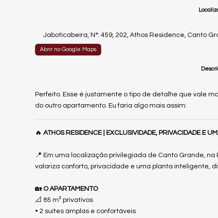
Localiz
Jaboticabeira
,
N°:
459
,
202
,
Athos Residence
,
Canto Gr
Abrir no Google Maps
Descri
Perfeito. Esse é justamente o tipo de detalhe que vale 
do outro apartamento. Eu faria algo mais assim:
🔥
ATHOS RESIDENCE | EXCLUSIVIDADE, PRIVACIDADE E 
📍 Em uma localização privilegiada de Canto Grande, na
valoriza conforto, privacidade e uma planta inteligente,
🏡
O APARTAMENTO
📐 85 m² privativos
• 2 suítes amplas e confortáveis