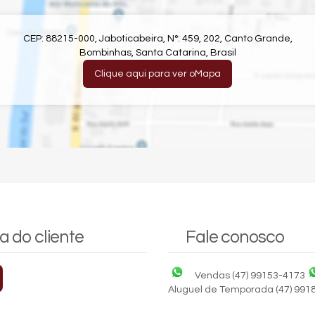
CEP: 88215-000
,
Jaboticabeira
,
N°:
459
,
202
,
Canto Grande
,
Bombinhas
,
Santa Catarina
,
Brasil
Clique aqui para ver o
Mapa
a do cliente
Fale conosco
Vendas
(47) 99153-4173
Aluguel de Temporada
(47) 991