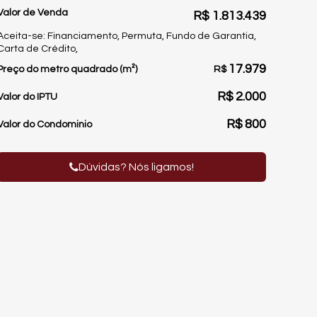
Valor de Venda
R$
1.813.439
Aceita-se: Financiamento, Permuta, Fundo de Garantia,
Carta de Crédito,
17.979
Preço do metro quadrado (m²)
R$
R$
2.000
Valor do IPTU
R$
800
Valor do Condominio
Dúvidas? Nós ligamos!