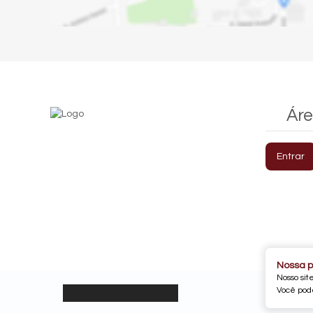
Áre
Entrar
Nossa p
Nosso sit
Você pode