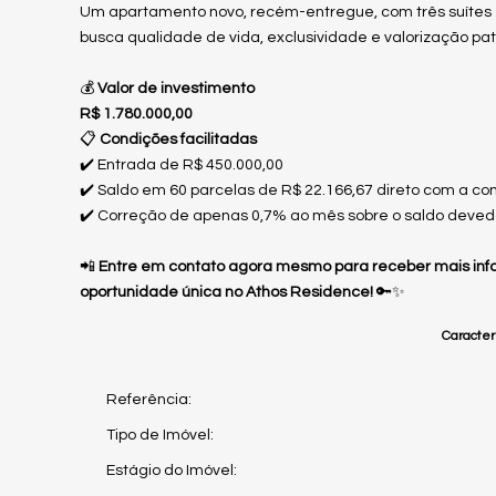
Um apartamento novo, recém-entregue, com três suítes e
busca qualidade de vida, exclusividade e valorização pa
💰
Valor de investimento
R$ 1.780.000,00
📋
Condições facilitadas
✔️ Entrada de R$ 450.000,00
✔️ Saldo em 60 parcelas de R$ 22.166,67 direto com a co
✔️ Correção de apenas 0,7% ao mês sobre o saldo deved
📲
Entre em contato agora mesmo para receber mais info
oportunidade única no Athos Residence!
🔑✨
Caracterí
Referência:
Tipo de Imóvel:
Estágio do Imóvel: