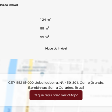
as do Imóvel
124 m²
99 m²
99 m²
Mapa do Imóvel
CEP: 88215-000
,
Jaboticabeira
,
N°:
459
,
301
,
Canto Grande
,
Bombinhas
,
Santa Catarina
,
Brasil
Clique aqui para ver o
Mapa