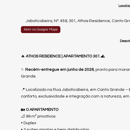
Localiz
Jaboticabeira
,
N°:
459
,
301
,
Athos Residence
,
Canto Gr
Abrir no Google Maps
Descri
🔥
ATHOS RESIDENCE | APARTAMENTO 301
🌊
✨
Recém-entregue em junho de 2026
, pronto para mora
Grande.
📍 Localizado na Rua Jaboticabeira, em Canto Grande –
conforto, exclusividade e integração com a natureza, em 
🏡
O APARTAMENTO
📐 99 m² privativos
• Duplex
• 3 suítes amplas e bem distribuídas