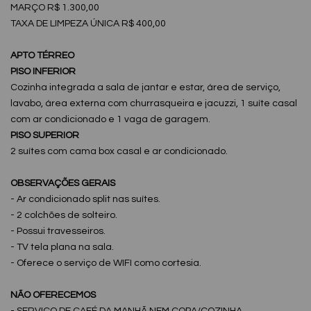
MARÇO R$ 1.300,00
TAXA DE LIMPEZA ÚNICA R$ 400,00
APTO TÉRREO
PISO INFERIOR
Cozinha integrada a sala de jantar e estar, área de serviço,
lavabo, área externa com churrasqueira e jacuzzi, 1 suíte casal
com ar condicionado e 1 vaga de garagem.
PISO SUPERIOR
2 suítes com cama box casal e ar condicionado.
OBSERVAÇÕES GERAIS
- Ar condicionado split nas suítes.
- 2 colchões de solteiro.
- Possui travesseiros.
- TV tela plana na sala.
- Oferece o serviço de WIFI como cortesia.
NÃO OFERECEMOS
- SERVIÇO DE CAFÉ DA MANHÃ NEM COPA/COZINHA.