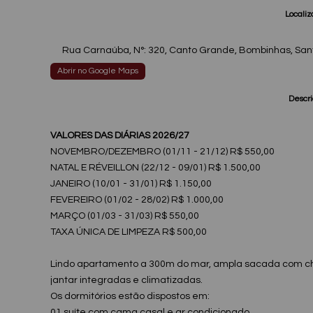
Localiz
Rua Carnaúba
,
N°:
320
,
Canto Grande
,
Bombinhas
,
San
Abrir no Google Maps
Descri
VALORES DAS DIÁRIAS 2026/27
NOVEMBRO/DEZEMBRO (01/11 - 21/12) R$ 550,00
NATAL E RÉVEILLON (22/12 - 09/01) R$ 1.500,00
JANEIRO (10/01 - 31/01) R$ 1.150,00
FEVEREIRO (01/02 - 28/02) R$ 1.000,00
MARÇO (01/03 - 31/03) R$ 550,00
TAXA ÚNICA DE LIMPEZA R$ 500,00
Lindo apartamento a 300m do mar, ampla sacada com chur
jantar integradas e climatizadas.
Os dormitórios estão dispostos em:
01 suíte com cama casal e ar condicionado.