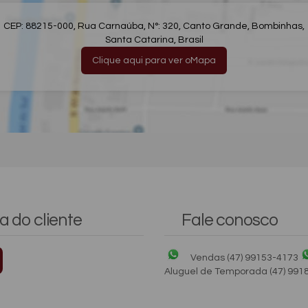
CEP: 88215-000
,
Rua Carnaúba
,
N°:
320
,
Canto Grande
,
Bombinhas
,
Santa Catarina
,
Brasil
Clique aqui para ver o
Mapa
a do cliente
Fale conosco
Vendas
(47) 99153-4173
Aluguel de Temporada
(47) 991